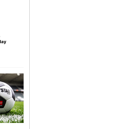
e
day