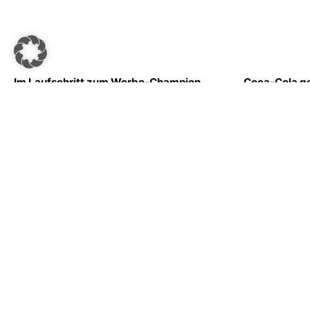
Im Laufschritt zum Werbe-Champion
„Coca-Cola ge
[Advertorial]
schneller, wei
Redaktion
–
5. Dezember 2023
Georg Sohler
–
4. 
MEHR LESEN
MEHR LESEN
<<
1
2
3
4
5
…
11
>>
SPORTSBUSINESS.AT
SB+
Regis
sportsbusiness.at ist Österreichs größte Sport-B2B-
Community. Lesen Sie täglich die interessantes News
Anme
aus Sport und Wirtschaft.