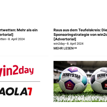
twetten: Mehr als ein
Raus aus dem Teufelskreis: Di
rtorial]
Sponsoringstrategie von win2
[Advertorial]
tten
–
8. April 2024
win2day
–
8. April 2024
MEHR LESEN