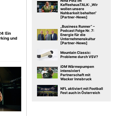
Nina Potz im
KaffeehausTALK: „Wir
wollen unsere
Nahbarkeit behalten“
[Partner-News]
„Business Runner“ –
Podcast Folge Nr. 7:
4: Ein
Energie für die
rking und
Unternehmenskultur
[Partner-News]
Mountain Classic:
Probleme durch VSV?
iDM Wärmepumpen
intensiviert
Partnerschaft mit
Wacker Innsbruck
NFL aktiviert mit Football
Fest auch in Österreich