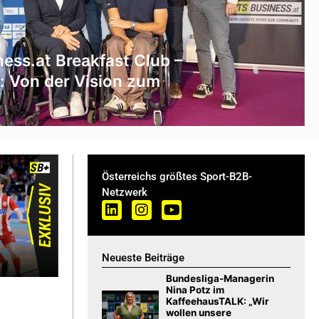
ess.at Breakfast Club –
t: Von der Vision zum
Österreichs größtes Sport-B2B-
Netzwerk
Neueste Beiträge
Bundesliga-Managerin
Nina Potz im
KaffeehausTALK: „Wir
wollen unsere