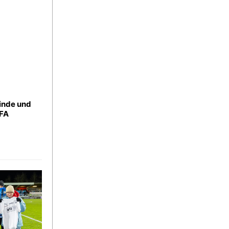
linde und
EFA