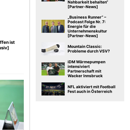
Nahbarkeit behalten“
[Partner-News]
„Business Runner“ –
Podcast Folge Nr. 7:
Energie für die
Unternehmenskultur
[Partner-News]
ffen ist
Mountain Classic:
usiv]
Probleme durch VSV?
iDM Wärmepumpen
intensiviert
Partnerschaft mit
Wacker Innsbruck
NFL aktiviert mit Football
Fest auch in Österreich