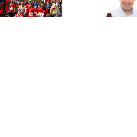
tnah erleben! [Partner-
Sportsponsoring mit (sozialer)
Verantwortung [Gastkomment
ärz 2024
Coca-Cola
–
21. April 2022
MEHR LESEN