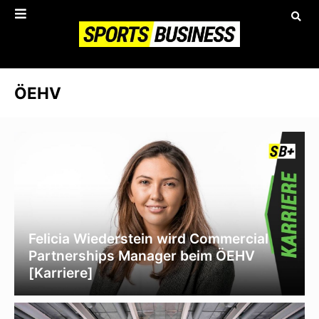
ÖEHV
Felicia Wiederstein wird Commercial
Partnerships Manager beim ÖEHV
[Karriere]