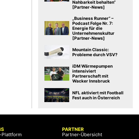
Nahbarkeit behalten“
[Partner-News]
„Business Runner“ –
Podcast Folge Nr. 7:
Energie für die
Unternehmenskultur
[Partner-News]
Mountain Classic:
Probleme durch VSV?
iDM Wärmepumpen
intensiviert
Partnerschaft mit
Wacker Innsbruck
NFL aktiviert mit Football
Fest auch in Österreich
BS
PARTNER
-Plattform
Partner-Übersicht