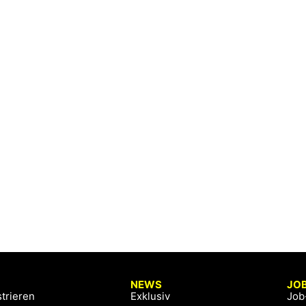
NEWS
JO
trieren
Exklusiv
Job