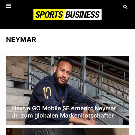
NEYMAR
Next.e.GO Mobile SE ernennt Neymar
Jr. zum globalen Markenbotschafter