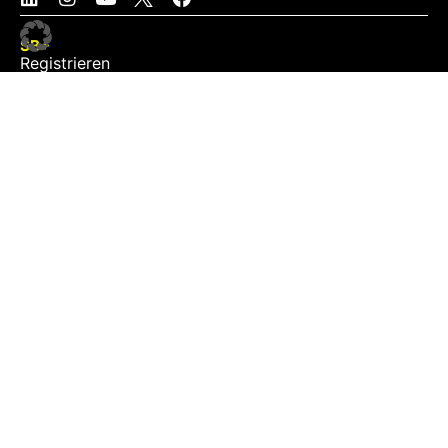
SB+
Registrieren
Anmelden
NEWS
Exklusiv
Schwerpunkt
Partner
Digital
Events
Infrastruktur
Sponsoring
Tourismus
JOBS
Job-Plattform