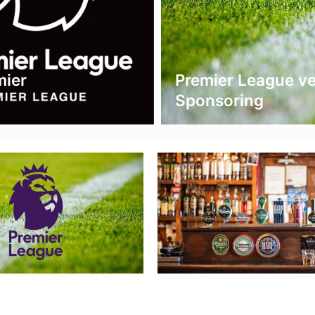
mier
Premier League ve
Sponsoring