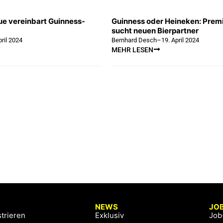
e vereinbart Guinness-
Guinness oder Heineken: Prem
sucht neuen Bierpartner
pril 2024
Bernhard Desch
–
19. April 2024
MEHR LESEN
NEWS
JO
trieren
Exklusiv
Job