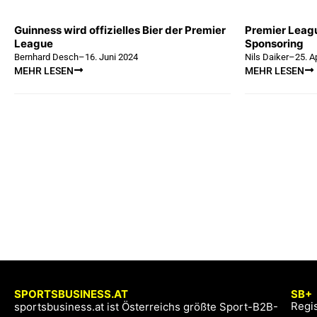
Guinness wird offizielles Bier der Premier
Premier Leagu
League
Sponsoring
Bernhard Desch
–
16. Juni 2024
Nils Daiker
–
25. A
MEHR LESEN
MEHR LESEN
SPORTSBUSINESS.AT
SB+
Regis
sportsbusiness.at ist Österreichs größte Sport-B2B-