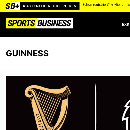
Schon registriert? ➔ Hier anm
KOSTENLOS REGISTRIEREN
EXK
GUINNESS