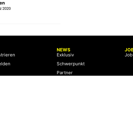
en
z 2020
NEWS
JO
trieren
Exklusiv
Job
lden
Schwerpunkt
Partner
Digital
Events
Infrastruktur
Sponsoring
Tourismus