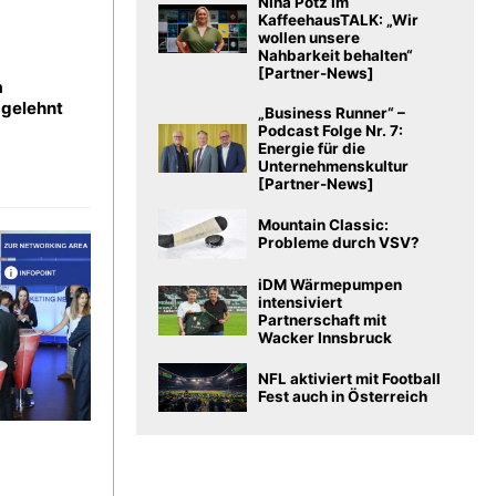
Nina Potz im
KaffeehausTALK: „Wir
wollen unsere
Nahbarkeit behalten“
[Partner-News]
a
bgelehnt
„Business Runner“ –
Podcast Folge Nr. 7:
Energie für die
Unternehmenskultur
[Partner-News]
Mountain Classic:
Probleme durch VSV?
iDM Wärmepumpen
intensiviert
Partnerschaft mit
Wacker Innsbruck
NFL aktiviert mit Football
Fest auch in Österreich