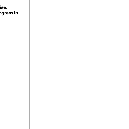
ise:
ngress in