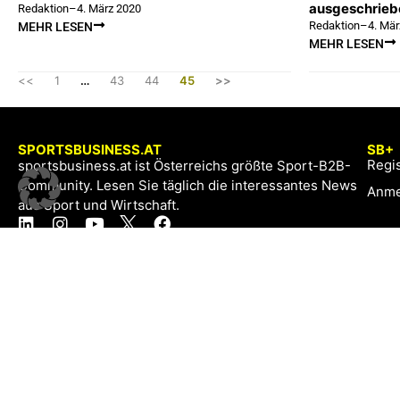
ausgeschrieb
Redaktion
–
4. März 2020
Redaktion
–
4. Mär
MEHR LESEN
MEHR LESEN
<<
1
…
43
44
45
>>
SPORTSBUSINESS.AT
SB+
Regis
sportsbusiness.at ist Österreichs größte Sport-B2B-
Community. Lesen Sie täglich die interessantes News
Anme
aus Sport und Wirtschaft.