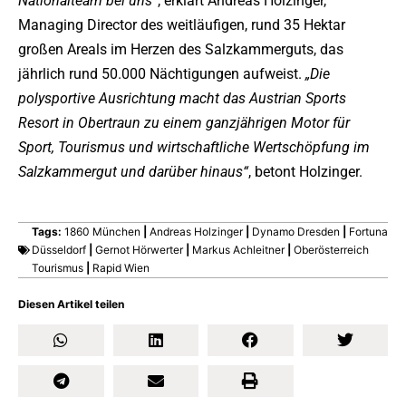
Nationalteam bei uns“
, erklärt Andreas Holzinger,
Managing Director des weitläufigen, rund 35 Hektar
großen Areals im Herzen des Salzkammerguts, das
jährlich rund 50.000 Nächtigungen aufweist.
„Die
polysportive Ausrichtung macht das Austrian Sports
Resort in Obertraun zu einem ganzjährigen Motor für
Sport, Tourismus und wirtschaftliche Wertschöpfung im
Salzkammergut und darüber hinaus“
, betont Holzinger.
Mehr Informationen
Tags:
1860 München
|
Andreas Holzinger
|
Dynamo Dresden
|
Fortuna
Düsseldorf
|
Gernot Hörwerter
|
Markus Achleitner
|
Oberösterreich
Tourismus
|
Rapid Wien
Diesen Artikel teilen