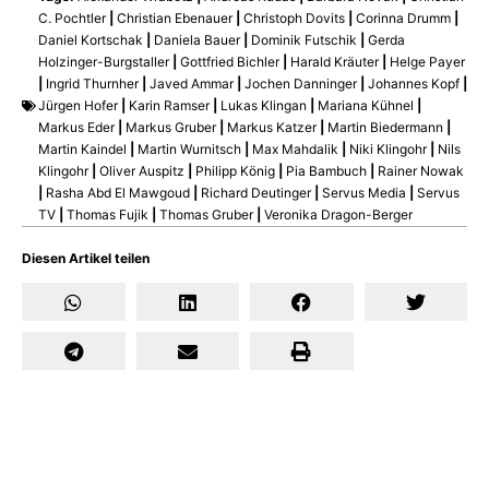
C. Pochtler
|
Christian Ebenauer
|
Christoph Dovits
|
Corinna Drumm
|
Daniel Kortschak
|
Daniela Bauer
|
Dominik Futschik
|
Gerda
Holzinger-Burgstaller
|
Gottfried Bichler
|
Harald Kräuter
|
Helge Payer
|
Ingrid Thurnher
|
Javed Ammar
|
Jochen Danninger
|
Johannes Kopf
|
Jürgen Hofer
|
Karin Ramser
|
Lukas Klingan
|
Mariana Kühnel
|
Markus Eder
|
Markus Gruber
|
Markus Katzer
|
Martin Biedermann
|
Martin Kaindel
|
Martin Wurnitsch
|
Max Mahdalik
|
Niki Klingohr
|
Nils
Klingohr
|
Oliver Auspitz
|
Philipp König
|
Pia Bambuch
|
Rainer Nowak
|
Rasha Abd El Mawgoud
|
Richard Deutinger
|
Servus Media
|
Servus
TV
|
Thomas Fujik
|
Thomas Gruber
|
Veronika Dragon-Berger
Diesen Artikel teilen