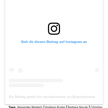
Sieh dir diesen Beitrag auf Instagram an
Ein Beitrag geteilt von sportsbusiness.at (@sportsbusiness.at)
Tags:
Alexander Wrabetz
|
Andreas Rudas
|
Barbara Novak
|
Christian