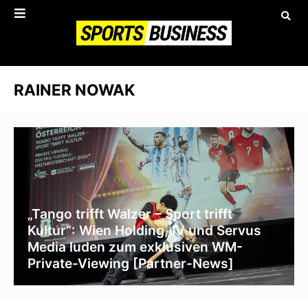
RAINER NOWAK
„Tango trifft Walzer – Sport trifft
Kultur“: Wien Holding, IV und Servus
Media luden zum exklusiven WM-
Private-Viewing [Partner-News]