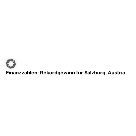
Finanzzahlen: Rekordgewinn für Salzburg, Austria
mit existenzbedrohendem Minus [Exklusiv]
Michael Fiala
–
30. November 2020
MEHR LESEN