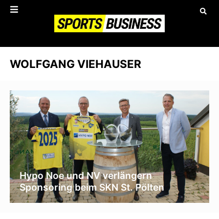
WOLFGANG VIEHAUSER
Hypo Noe und NV verlängern
Sponsoring beim SKN St. Pölten