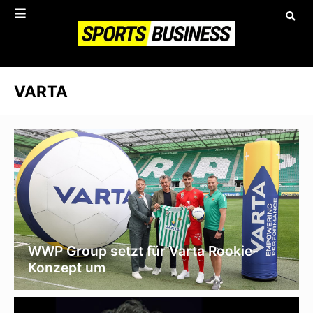
VARTA
WWP Group setzt für Varta Rookie-
Konzept um