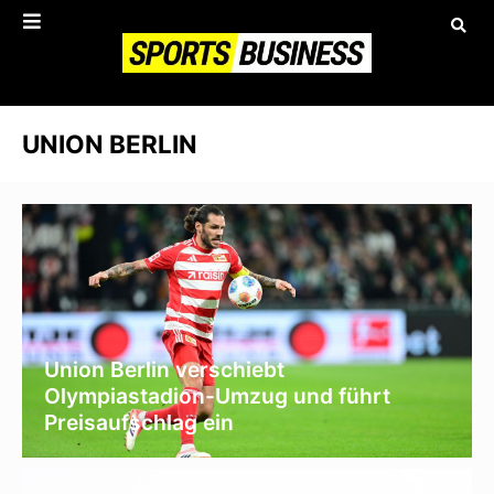
UNION BERLIN
Union Berlin verschiebt
Olympiastadion-Umzug und führt
Preisaufschlag ein