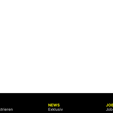
NEWS
JO
trieren
Exklusiv
Job