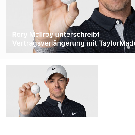
Rory McIlroy unterschreibt
Vertragsverlängerung mit TaylorMad