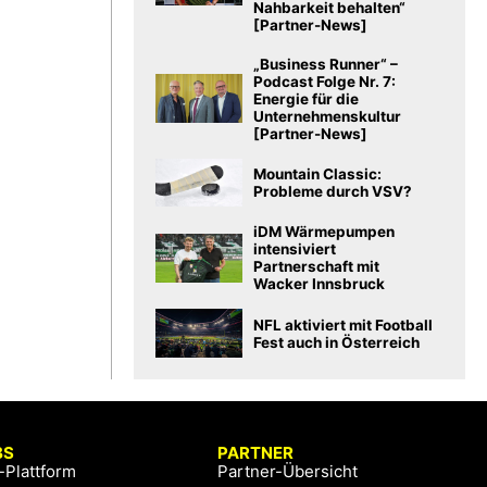
Nahbarkeit behalten“
[Partner-News]
„Business Runner“ –
Podcast Folge Nr. 7:
Energie für die
Unternehmenskultur
[Partner-News]
Mountain Classic:
Probleme durch VSV?
iDM Wärmepumpen
intensiviert
Partnerschaft mit
Wacker Innsbruck
NFL aktiviert mit Football
Fest auch in Österreich
BS
PARTNER
-Plattform
Partner-Übersicht