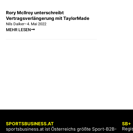
Rory McIlroy unterschreibt
Vertragsverlängerung mit TaylorMade
Nils Daiker
–
4. Mai 2022
MEHR LESEN
SPORTSBUSINESS.AT
SB+
Regis
sportsbusiness.at ist Österreichs größte Sport-B2B-