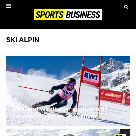
SKI ALPIN
BWT und Windhager sponsern 31
Rennen im alpinen Skiweltcup