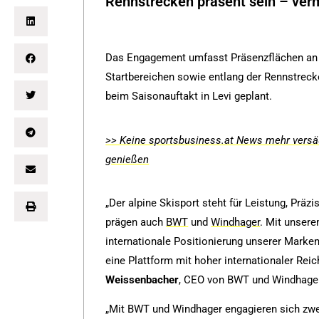
Rennstrecken präsent sein – verm
Das Engagement umfasst Präsenzflächen an d
Startbereichen sowie entlang der Rennstreck
beim Saisonauftakt in Levi geplant.
>> Keine sportsbusiness.at News mehr versäu
genießen
„Der alpine Skisport steht für Leistung, Prä
prägen auch
BWT
und
Windhager
. Mit unser
internationale Positionierung unserer Marken
eine Plattform mit hoher internationaler Rei
Weissenbacher
, CEO von BWT und Windhage
„Mit BWT und Windhager engagieren sich zwei