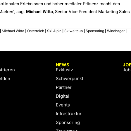
motionalen Erlebnissen und hoher medialer Präsenz macht den
 Marken“, sagt
Michael Witta
, Senior Vice President Marketing Sales
|
Michael Witta
|
Österreich
|
Ski Alpin
|
Skiweltcup
|
Sponsoring
|
Windhager
|
NEWS
JO
trieren
Exklusiv
Job
lden
Schwerpunkt
Partner
Digital
Events
Infrastruktur
Sponsoring