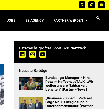
JOBS
SB AGENCY
PARTNER WERDEN
Österreichs größtes Sport-B2B-Netzwerk
Neueste Beiträge
Bundesliga-Managerin Nina
Potz im KaffeehausTALK: „Wir
wollen unsere Nahbarkeit
behalten“ [Partner-News]
„Business Runner“ – Podcast
Folge Nr. 7: Energie für die
Unternehmenskultur [Partner-