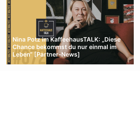
Nina Potz im KaffeehausTALK: „Diese
Chance bekommst du nur einmal im
Leben“ [Partner-News]