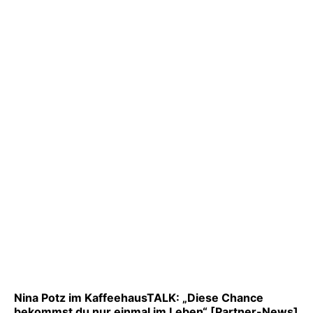
Nina Potz im KaffeehausTALK: „Diese Chance
bekommst du nur einmal im Leben“ [Partner-News]