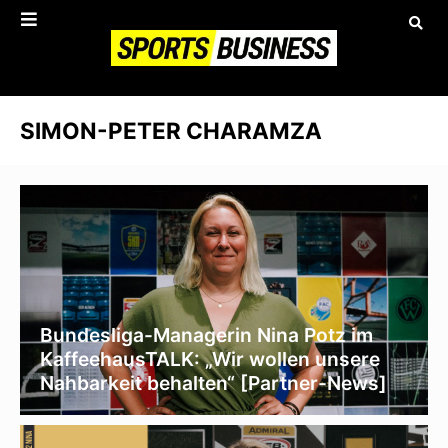
SIMON-PETER CHARAMZA
Bundesliga-Managerin Nina Potz im
KaffeehausTALK: „Wir wollen unsere
Nahbarkeit behalten“ [Partner-News]