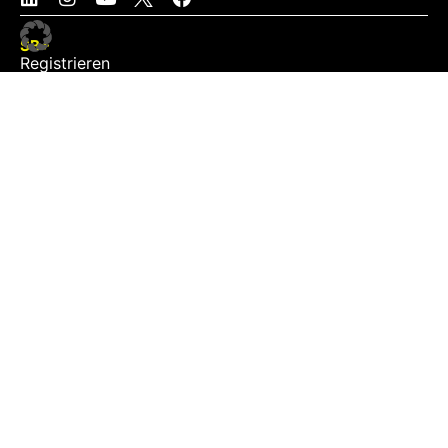
SB+
Registrieren
Anmelden
NEWS
Exklusiv
Schwerpunkt
Partner
Digital
Events
Infrastruktur
Sponsoring
Tourismus
JOBS
Job-Plattform