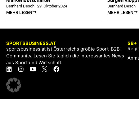
Markenbotschafter
Jürgen Klopp
Bernhard Desch
–
29. Oktober 2024
Bernhard Desch
–
MEHR LESEN
MEHR LESEN
SPORTSBUSINESS.AT
SB+
Regis
sportsbusiness.at ist Österreichs größte Sport-B2B-
Community. Lesen Sie täglich die interessantes News
Anme
aus Sport und Wirtschaft.
Kontakt
Impressum & Datenschutz