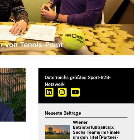
globaler
r von Tennis-Point
Österreichs größtes Sport-B2B-
Netzwerk
Neueste Beiträge
Wiener
Betriebsfußballcup:
Sechs Teams im Finale
um den Titel [Partner-