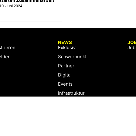
 starten Zusammenarbeit
10. Juni 2024
NEWS
JO
trieren
Exklusiv
Job
lden
Schwerpunkt
Partner
Digital
Events
Infrastruktur
Sponsoring
Tourismus