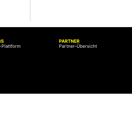
BS
PARTNER
-Plattform
Partner-Übersicht
© Copyright 2026 sportsbusiness.at