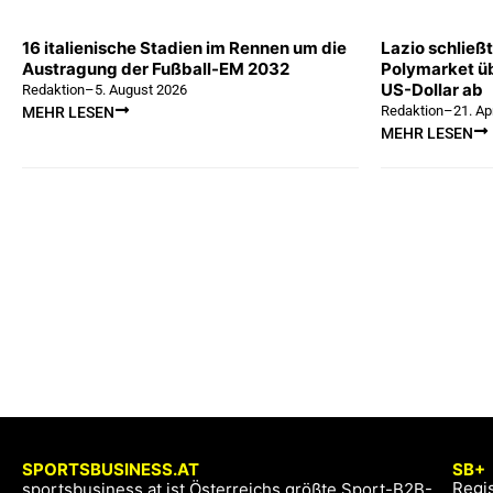
16 italienische Stadien im Rennen um die
Lazio schließ
Austragung der Fußball-EM 2032
Polymarket üb
US-Dollar ab
Redaktion
–
5. August 2026
Redaktion
–
21. Ap
MEHR LESEN
MEHR LESEN
SPORTSBUSINESS.AT
SB+
Regis
sportsbusiness.at ist Österreichs größte Sport-B2B-