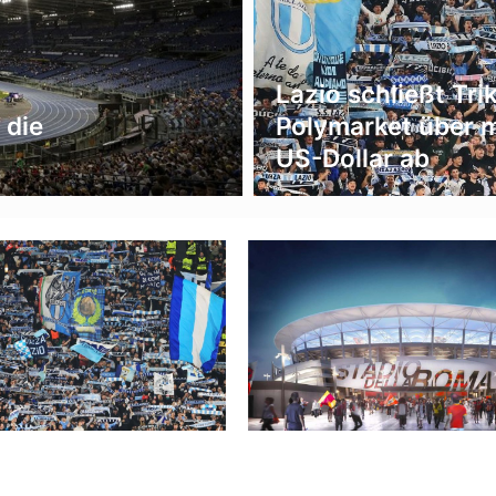
Lazio schließt Tr
 die
Polymarket über m
US-Dollar ab