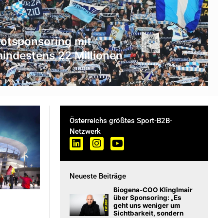
ikotsponsoring mit
indestens 22 Millionen
Österreichs größtes Sport-B2B-
Netzwerk
Neueste Beiträge
Biogena-COO Klinglmair
über Sponsoring: „Es
geht uns weniger um
Sichtbarkeit, sondern