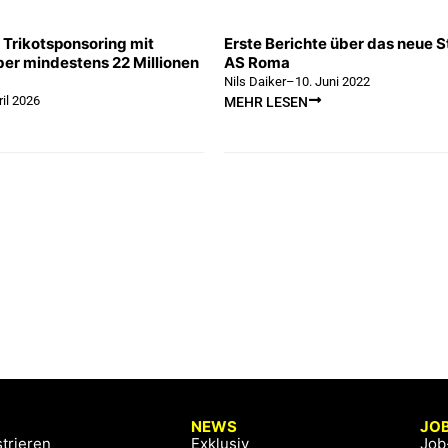
t Trikotsponsoring mit
Erste Berichte über das neue S
er mindestens 22 Millionen
AS Roma
Nils Daiker
–
10. Juni 2022
ril 2026
MEHR LESEN
NEWS
JO
trieren
Exklusiv
Job