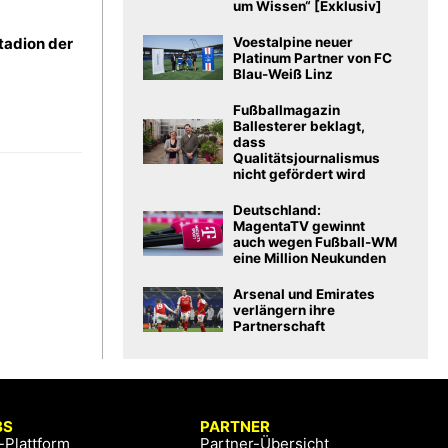
um Wissen“ [Exklusiv]
Voestalpine neuer
tadion der
Platinum Partner von FC
Blau-Weiß Linz
Fußballmagazin
Ballesterer beklagt,
dass
Qualitätsjournalismus
nicht gefördert wird
Deutschland:
MagentaTV gewinnt
auch wegen Fußball-WM
eine Million Neukunden
Arsenal und Emirates
verlängern ihre
Partnerschaft
BS
PARTNER
-Plattform
Partner-Übersicht