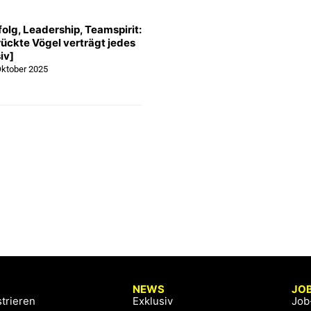
olg, Leadership, Teamspirit:
rückte Vögel verträgt jedes
iv]
Oktober 2025
NEWS
JO
trieren
Exklusiv
Job