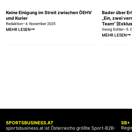
Keine Einigung im Streit zwischen ÖEHV
Bader über Erf
und Kurier
„Ein, zwei ver
Team“ [Exklus
Redaktion
–
4. November 2025
Georg Sohler
–
5. 
MEHR LESEN
MEHR LESEN
SPORTSBUSINESS.AT
SB+
Regis
sportsbusiness.at ist Österreichs größte Sport-B2B-