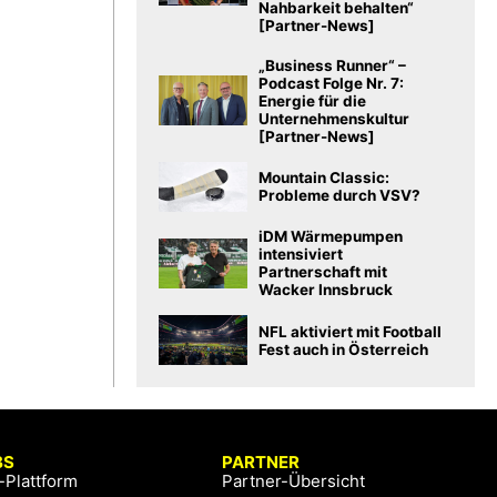
Nahbarkeit behalten“
[Partner-News]
„Business Runner“ –
Podcast Folge Nr. 7:
Energie für die
Unternehmenskultur
[Partner-News]
Mountain Classic:
Probleme durch VSV?
iDM Wärmepumpen
intensiviert
Partnerschaft mit
Wacker Innsbruck
NFL aktiviert mit Football
Fest auch in Österreich
BS
PARTNER
-Plattform
Partner-Übersicht