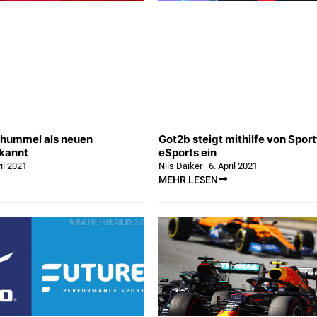
t hummel als neuen
Got2b steigt mithilfe von Sport
ekannt
eSports ein
ril 2021
Nils Daiker
–
6. April 2021
MEHR LESEN