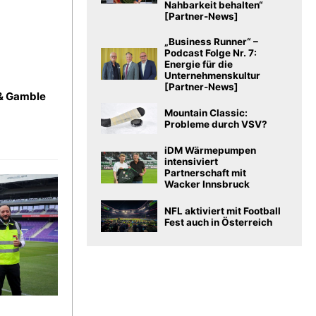
Nahbarkeit behalten“
[Partner-News]
„Business Runner“ –
Podcast Folge Nr. 7:
Energie für die
Unternehmenskultur
[Partner-News]
 & Gamble
Mountain Classic:
Probleme durch VSV?
iDM Wärmepumpen
intensiviert
Partnerschaft mit
Wacker Innsbruck
NFL aktiviert mit Football
Fest auch in Österreich