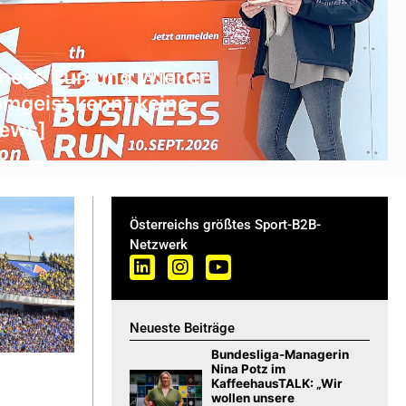
iness Run und Wiener
amgeist kennt keine
News]
Österreichs größtes Sport-B2B-
Netzwerk
Neueste Beiträge
Bundesliga-Managerin
Nina Potz im
KaffeehausTALK: „Wir
wollen unsere