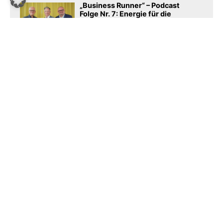
„Business Runner“ – Podcast
Folge Nr. 7: Energie für die
Unternehmenskultur [Partner-
News]
Mountain Classic: Probleme
durch VSV?
iDM Wärmepumpen intensiviert
Partnerschaft mit Wacker
Innsbruck
NFL aktiviert mit Football Fest
auch in Österreich
SPORTSBUSINESS.AT
sportsbusiness.at ist Österreichs größte Sport-B2B-
Community. Lesen Sie täglich die interessantes News
aus Sport und Wirtschaft.