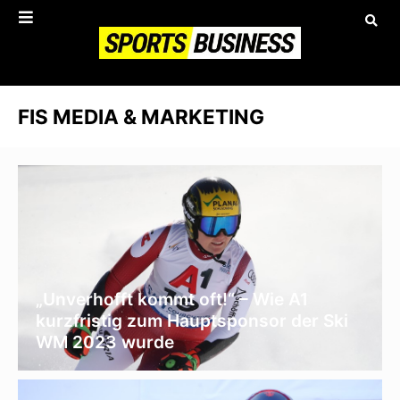
FIS MEDIA & MARKETING
„Unverhofft kommt oft!“ – Wie A1
kurzfristig zum Hauptsponsor der Ski
WM 2023 wurde