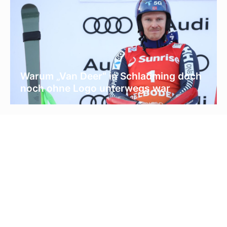
Warum „Van Deer“ in Schladming doch
noch ohne Logo unterwegs war