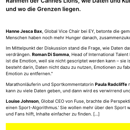
Rahmen der Cannes Lions, wie Daten und Küns
und wo die Grenzen liegen.
Hanne Jesca Bax
, Global Vice Chair bei EY, betonte die gem
Menschen haben noch mehr Hunger danach, zusammenzukomme
Im Mittelpunkt der Diskussion stand die Frage, wie Daten d
verdrängen.
Roman Di Somma
, Head of International Talen
ist die Emotion, weil sie nicht gescriptet werden kann – sie
besteht darin, Daten nicht dazu zu nutzen, Emotionen zu fab
Emotion zu entfernen."
Marathonläuferin und Sportkommentatorin
Paula Radcliffe
m
kann zu viele Daten geben, und dann wird es verwirrend u
Louise Johnson
, Global CEO von Fuse, brachte die Perspekt
einen Sport-Algorithmus.' Sie wollen mehr über den Sport wi
und Fans hilft, Inhalte einfacher zu finden. [...]