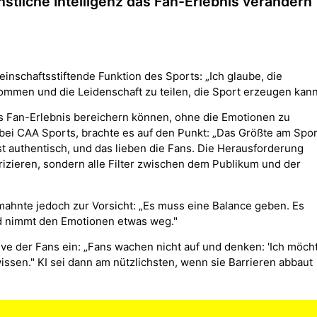
tliche Intelligenz das Fan-Erlebnis verändern
einschaftsstiftende Funktion des Sports: „Ich glaube, die
n und die Leidenschaft zu teilen, die Sport erzeugen kann
as Fan-Erlebnis bereichern können, ohne die Emotionen zu
t bei CAA Sports, brachte es auf den Punkt: „Das Größte am Spor
 ist authentisch, und das lieben die Fans. Die Herausforderung
rizieren, sondern alle Filter zwischen dem Publikum und der
ahnte jedoch zur Vorsicht: „Es muss eine Balance geben. Es
nd nimmt den Emotionen etwas weg."
ive der Fans ein: „Fans wachen nicht auf und denken: 'Ich möch
ssen." KI sei dann am nützlichsten, wenn sie Barrieren abbaut