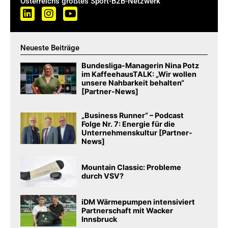
Österreichs größtes Sport-B2B-Netzwerk
Neueste Beiträge
Bundesliga-Managerin Nina Potz
im KaffeehausTALK: „Wir wollen
unsere Nahbarkeit behalten“
[Partner-News]
„Business Runner“ – Podcast
Folge Nr. 7: Energie für die
Unternehmenskultur [Partner-
News]
Mountain Classic: Probleme
durch VSV?
iDM Wärmepumpen intensiviert
Partnerschaft mit Wacker
Innsbruck