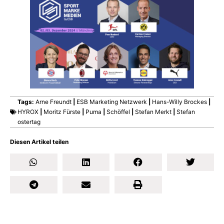
Tags:
Arne Freundt
|
ESB Marketing Netzwerk
|
Hans-Willy Brockes
|
HYROX
|
Moritz Fürste
|
Puma
|
Schöffel
|
Stefan Merkt
|
Stefan
ostertag
Diesen Artikel teilen