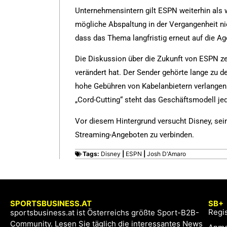
Unternehmensintern gilt ESPN weiterhin als 
mögliche Abspaltung in der Vergangenheit n
dass das Thema langfristig erneut auf die 
Die Diskussion über die Zukunft von ESPN ze
verändert hat. Der Sender gehörte lange zu 
hohe Gebühren von Kabelanbietern verlange
„Cord-Cutting“ steht das Geschäftsmodell j
Vor diesem Hintergrund versucht Disney, sein
Streaming-Angeboten zu verbinden.
Tags:
Disney
|
ESPN
|
Josh D'Amaro
SPORTSBUSINESS.AT
SB+
Regis
sportsbusiness.at ist Österreichs größte Sport-B2B-
Community. Lesen Sie täglich die interessantes News