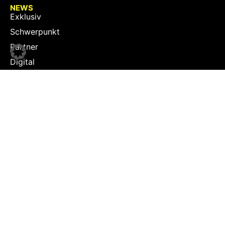
NEWS
Exklusiv
Schwerpunkt
Partner
Digital
Events
Infrastruktur
Sponsoring
Tourismus
JOBS
Job-Plattform
PARTNER
Partner-Übersicht
Kontakt
Impressum & Datenschutz