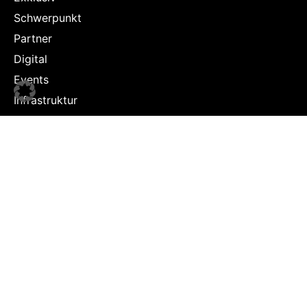
Schwerpunkt
Partner
Digital
Events
Infrastruktur
Sponsoring
Tourismus
JOBS
Job-Plattform
PARTNER
Partner-Übersicht
Kontakt
Impressum & Datenschutz