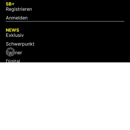
SB+
Registrieren
Anmelden
NEWS
Exklusiv
Schwerpunkt
Partner
Digital
Events
Infrastruktur
Sponsoring
Tourismus
JOBS
Job-Plattform
PARTNER