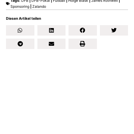
Tags:
DFB
|
DFB-Pokal
|
Fußball
|
Holge Blask
|
James Rothwell
|
Sponsoring
|
Zalando
Diesen Artikel teilen