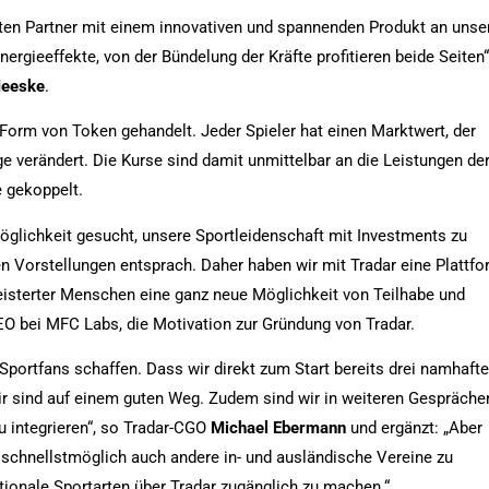
erten Partner mit einem innovativen und spannenden Produkt an unse
ergieeffekte, von der Bündelung der Kräfte profitieren beide Seiten“
Meeske
.
n Form von Token gehandelt. Jeder Spieler hat einen Marktwert, der
 verändert. Die Kurse sind damit unmittelbar an die Leistungen de
e gekoppelt.
öglichkeit gesucht, unsere Sportleidenschaft mit Investments zu
en Vorstellungen entsprach. Daher haben wir mit Tradar eine Plattf
geisterter Menschen eine ganz neue Möglichkeit von Teilhabe und
EO bei MFC Labs, die Motivation zur Gründung von Tradar.
 Sportfans schaffen. Dass wir direkt zum Start bereits drei namhaft
wir sind auf einem guten Weg. Zudem sind wir in weiteren Gespräche
zu integrieren“, so Tradar-CGO
Michael Ebermann
und ergänzt: „Aber
s, schnellstmöglich auch andere in- und ausländische Vereine zu
ationale Sportarten über Tradar zugänglich zu machen.“