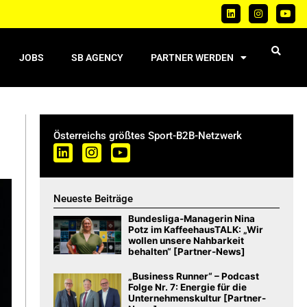
JOBS
SB AGENCY
PARTNER WERDEN
Österreichs größtes Sport-B2B-Netzwerk
Neueste Beiträge
Bundesliga-Managerin Nina
Potz im KaffeehausTALK: „Wir
wollen unsere Nahbarkeit
behalten“ [Partner-News]
„Business Runner“ – Podcast
Folge Nr. 7: Energie für die
Unternehmenskultur [Partner-