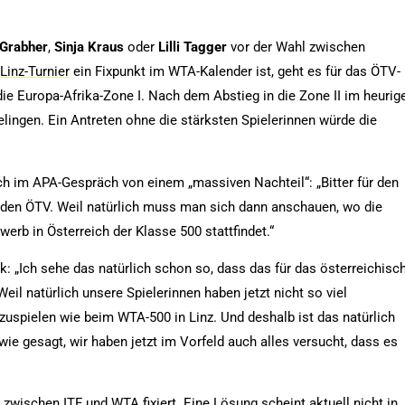
Grabher
,
Sinja
Kraus
oder
Lilli
Tagger
vor der Wahl zwischen
Linz-Turnier
ein Fixpunkt im WTA-Kalender ist, geht es für das ÖTV-
e Europa-Afrika-Zone I. Nach dem Abstieg in die Zone II im heurig
elingen. Ein Antreten ohne die stärksten Spielerinnen würde die
h im APA-Gespräch von einem „massiven Nachteil“: „Bitter für den
 den ÖTV. Weil natürlich muss man sich dann anschauen, wo die
erb in Österreich der Klasse 500 stattfindet.“
ik: „Ich sehe das natürlich schon so, dass das für das österreichisc
eil natürlich unsere Spielerinnen haben jetzt nicht so viel
zuspielen wie beim WTA-500 in Linz. Und deshalb ist das natürlich
wie gesagt, wir haben jetzt im Vorfeld auch alles versucht, dass es
wischen ITF und WTA fixiert. Eine Lösung scheint aktuell nicht in