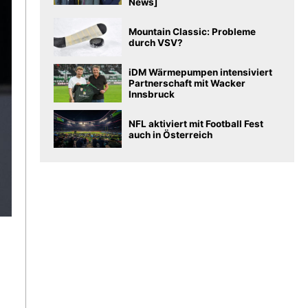
News]
Mountain Classic: Probleme
durch VSV?
iDM Wärmepumpen intensiviert
Partnerschaft mit Wacker
Innsbruck
NFL aktiviert mit Football Fest
auch in Österreich