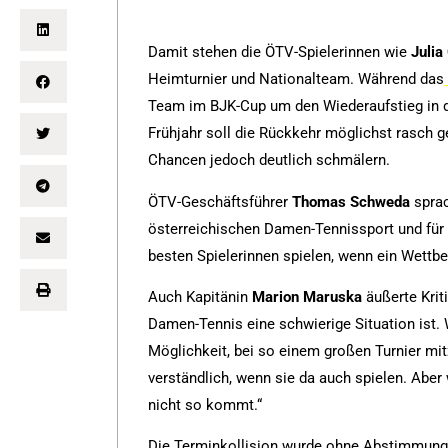
Damit stehen die ÖTV-Spielerinnen wie
Julia
Heimturnier und Nationalteam. Während das
Team im BJK-Cup um den Wiederaufstieg in di
Frühjahr soll die Rückkehr möglichst rasch g
Chancen jedoch deutlich schmälern.
ÖTV-Geschäftsführer
Thomas
Schweda
sprac
österreichischen Damen-Tennissport und für
besten Spielerinnen spielen, wenn ein Wettbew
Auch Kapitänin
Marion
Maruska
äußerte Krit
Damen-Tennis eine schwierige Situation ist. W
Möglichkeit, bei so einem großen Turnier mit
verständlich, wenn sie da auch spielen. Aber 
nicht so kommt.“
Die Terminkollision wurde ohne Abstimmung z