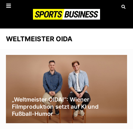
WELTMEISTER OIDA
„Weltmeister OIDA!“: Wiener
Filmproduktion setzt auf KI und
Fußball-Humor