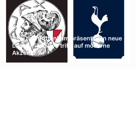
Ajax und Tottenham präsentieren neue
Logos: Tradition trifft auf moderne
Akzente