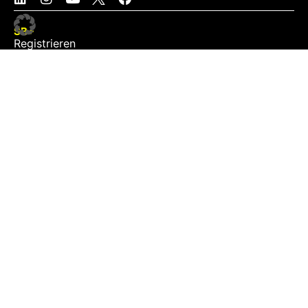
SB+
Registrieren
Anmelden
NEWS
Exklusiv
Schwerpunkt
Partner
Digital
Events
Infrastruktur
Sponsoring
Tourismus
JOBS
Job-Plattform