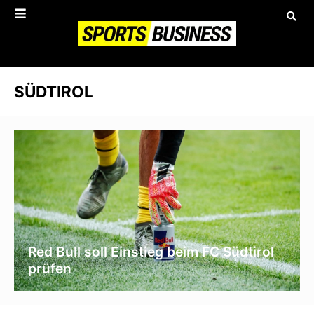
SÜDTIROL
Red Bull soll Einstieg beim FC Südtirol
prüfen