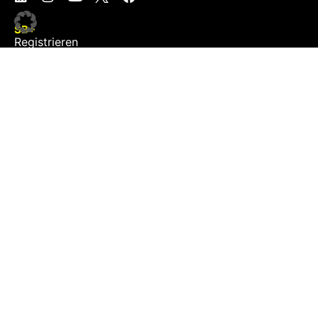
SB+
Registrieren
Anmelden
NEWS
Exklusiv
Schwerpunkt
Partner
Digital
Events
Infrastruktur
Sponsoring
Tourismus
JOBS
Job-Plattform