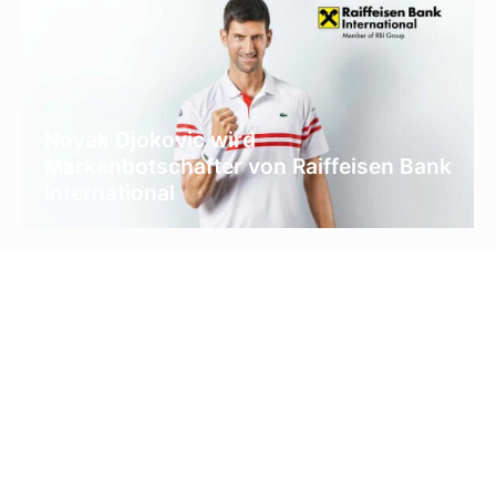
Novak Djokovic wird
Markenbotschafter von Raiffeisen Bank
International