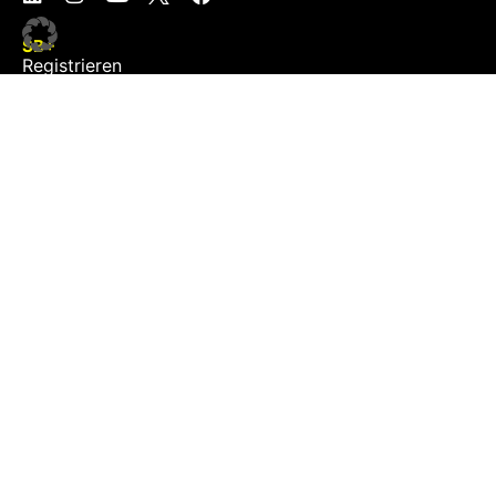
SB+
Registrieren
Anmelden
NEWS
Exklusiv
Schwerpunkt
Partner
Digital
Events
Infrastruktur
Sponsoring
Tourismus
JOBS
Job-Plattform