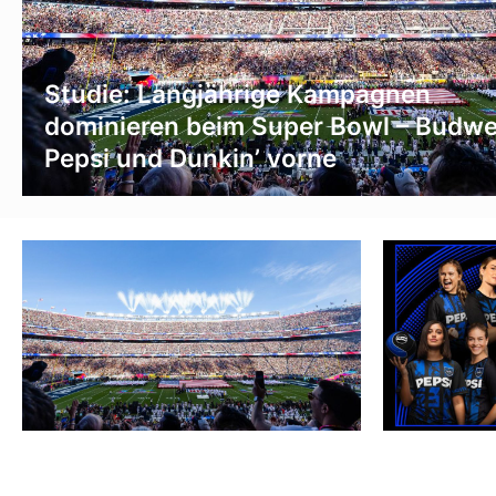
Studie: Langjährige Kampagnen
dominieren beim Super Bowl – Budwe
Pepsi und Dunkin’ vorne