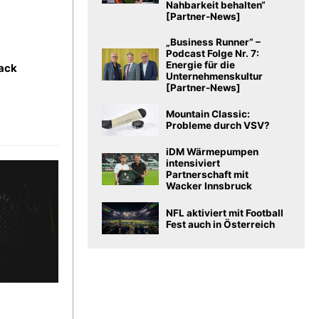
Nahbarkeit behalten“
[Partner-News]
„Business Runner“ –
Podcast Folge Nr. 7:
Energie für die
Jack
Unternehmenskultur
[Partner-News]
Mountain Classic:
Probleme durch VSV?
iDM Wärmepumpen
intensiviert
Partnerschaft mit
Wacker Innsbruck
NFL aktiviert mit Football
Fest auch in Österreich