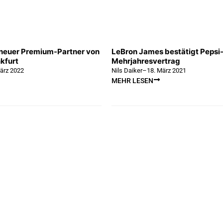
 neuer Premium-Partner von
LeBron James bestätigt Pepsi-
nkfurt
Mehrjahresvertrag
ärz 2022
Nils Daiker
–
18. März 2021
MEHR LESEN