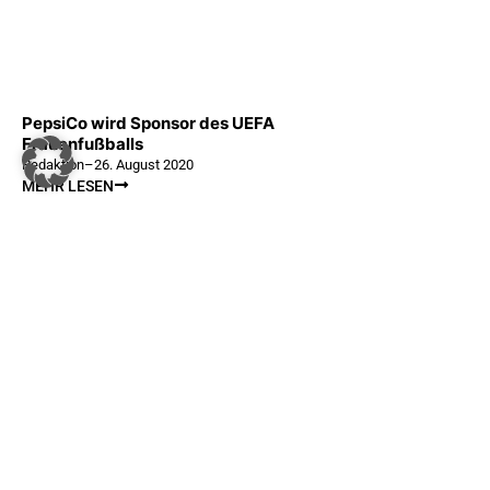
PepsiCo wird Sponsor des UEFA
Frauenfußballs
Redaktion
–
26. August 2020
MEHR LESEN
SPORTSBUSINESS.AT
SB+
Regis
sportsbusiness.at ist Österreichs größte Sport-B2B-
Community. Lesen Sie täglich die interessantes News
Anme
aus Sport und Wirtschaft.