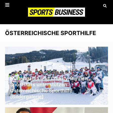
ÖSTERREICHISCHE SPORTHILFE
Hüttengaudi und Charity-Rennen:
Sportstars unterstützen
Österreichische Sporthilfe
[Bildergalerie]