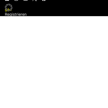
SB+
Registrieren
Anmelden
NEWS
Exklusiv
Schwerpunkt
Partner
Digital
Events
Infrastruktur
Sponsoring
Tourismus
JOBS
Job-Plattform