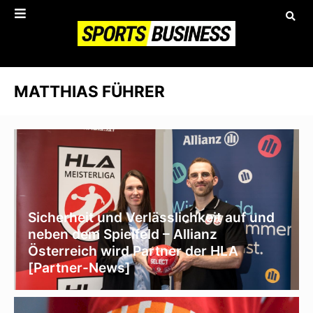
MATTHIAS FÜHRER
Sicherheit und Verlässlichkeit auf und
neben dem Spielfeld – Allianz
Österreich wird Partner der HLA
[Partner-News]