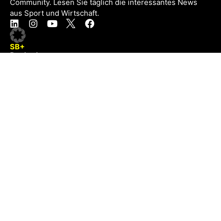
Community. Lesen Sie täglich die interessantes News
aus Sport und Wirtschaft.
SB+
Registrieren
Anmelden
NEWS
Exklusiv
Schwerpunkt
Partner
Digital
Events
Infrastruktur
Sponsoring
Tourismus