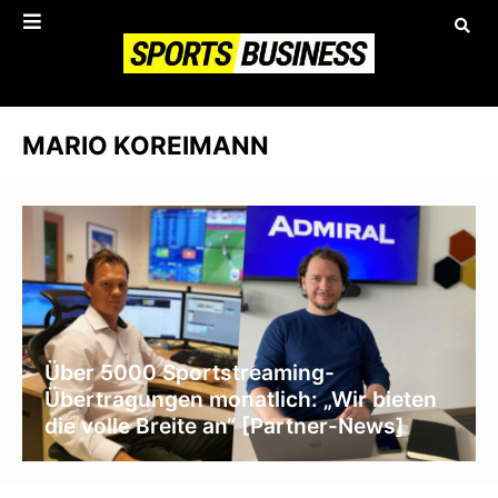
MARIO KOREIMANN
Über 5000 Sportstreaming-
Übertragungen monatlich: „Wir bieten
die volle Breite an“ [Partner-News]