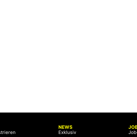
NEWS
JO
trieren
Exklusiv
Job