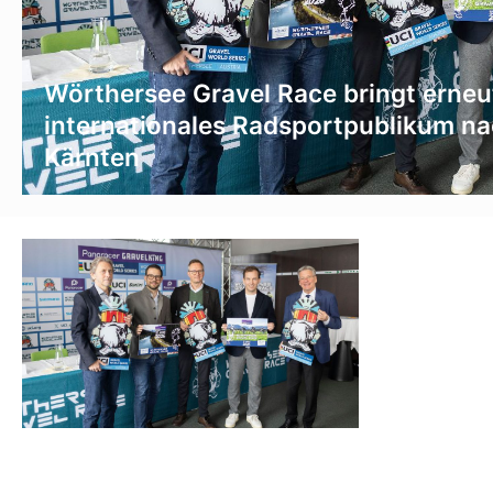
Wörthersee Gravel Race bringt erneu
internationales Radsportpublikum n
Kärnten