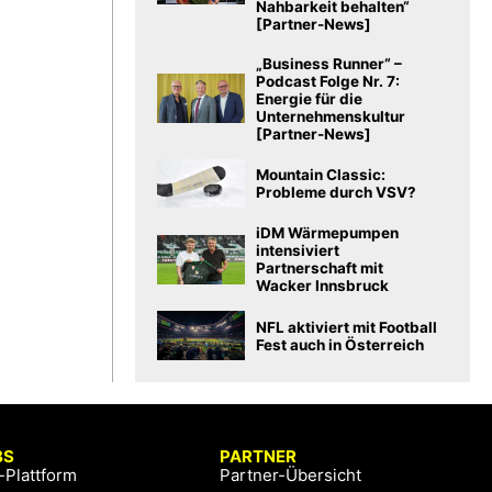
Nahbarkeit behalten“
[Partner-News]
„Business Runner“ –
Podcast Folge Nr. 7:
Energie für die
Unternehmenskultur
[Partner-News]
Mountain Classic:
Probleme durch VSV?
iDM Wärmepumpen
intensiviert
Partnerschaft mit
Wacker Innsbruck
NFL aktiviert mit Football
Fest auch in Österreich
BS
PARTNER
-Plattform
Partner-Übersicht