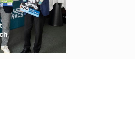
t
ach