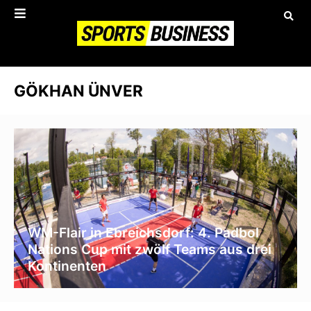
GÖKHAN ÜNVER
WM-Flair in Ebreichsdorf: 4. Padbol
Nations Cup mit zwölf Teams aus drei
Kontinenten