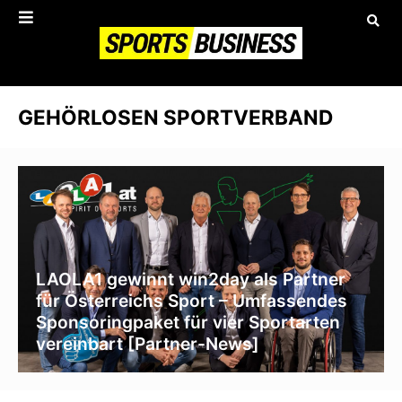
GEHÖRLOSEN SPORTVERBAND
LAOLA1 gewinnt win2day als Partner
für Österreichs Sport – Umfassendes
Sponsoringpaket für vier Sportarten
vereinbart [Partner-News]