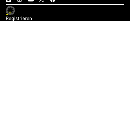
SB+
Registrieren
Anmelden
NEWS
Exklusiv
Schwerpunkt
Partner
Digital
Events
Infrastruktur
Sponsoring
Tourismus
JOBS
Job-Plattform