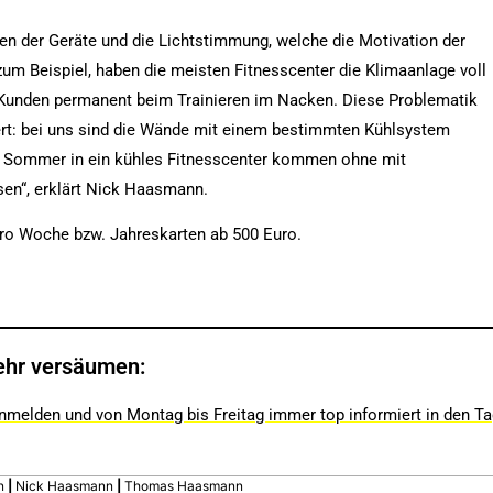
gien der Geräte und die Lichtstimmung, welche die Motivation der
m Beispiel, haben die meisten Fitnesscenter die Klimaanlage voll
n Kunden permanent beim Trainieren im Nacken. Diese Problematik
rt: bei uns sind die Wände mit einem bestimmten Kühlsystem
m Sommer in ein kühles Fitnesscenter kommen ohne mit
n“, erklärt Nick Haasmann.
 pro Woche bzw. Jahreskarten ab 500 Euro.
ehr versäumen:
nmelden und von Montag bis Freitag immer top informiert in den T
n
|
Nick Haasmann
|
Thomas Haasmann