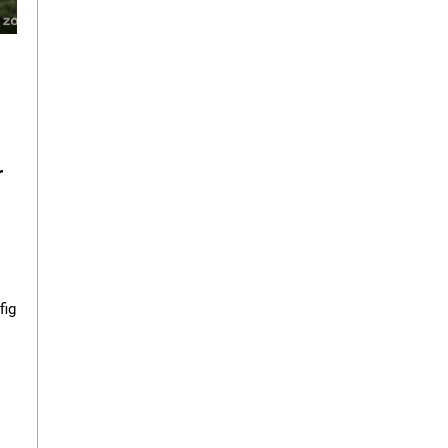
r
fig