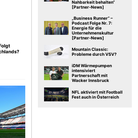
Nahbarkeit behalten“
[Partner-News]
„Business Runner“ –
Podcast Folge Nr. 7:
Energie für die
Unternehmenskultur
[Partner-News]
Folgt
Mountain Classic:
schlands?
Probleme durch VSV?
iDM Wärmepumpen
intensiviert
Partnerschaft mit
Wacker Innsbruck
NFL aktiviert mit Football
Fest auch in Österreich