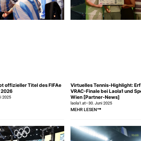
t offizieller Titel des FIFAe
Virtuelles Tennis-Highlight: Er
s 2026
VRAC-Finale bei Laola1 und Spo
Wien [Partner-News]
li 2025
laola1.at
–
30. Juni 2025
MEHR LESEN