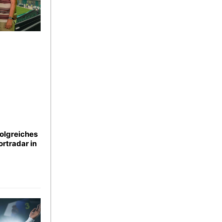
folgreiches
rtradar in