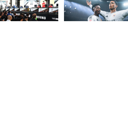
t Olympic Esports Games –
„EA Sports FC 25“ dominiert E
rt 2026
Games-Jahrescharts 2024
nuar 2025
Redaktion
–
22. Januar 2025
MEHR LESEN