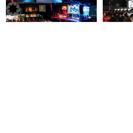
Wie Twitch den Sport medial in Szene
IOC verschieb
setzen kann [Exklusiv]
frühester Sta
Redaktion
–
25. Juni 2025
Redaktion
–
29. Ja
MEHR LESEN
MEHR LESEN