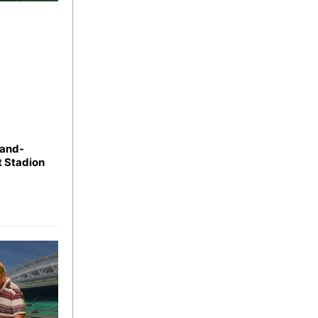
land-
t Stadion